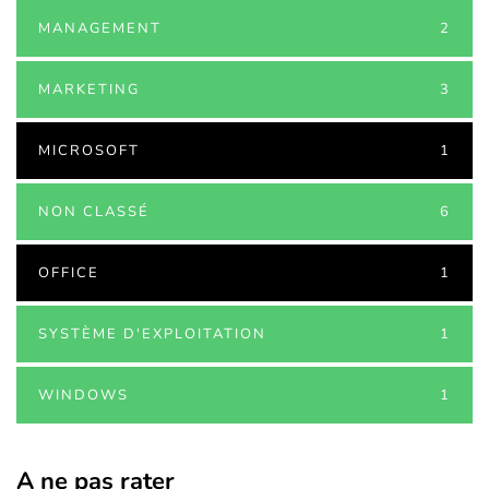
MANAGEMENT
2
MARKETING
3
MICROSOFT
1
NON CLASSÉ
6
OFFICE
1
SYSTÈME D'EXPLOITATION
1
WINDOWS
1
A ne pas rater