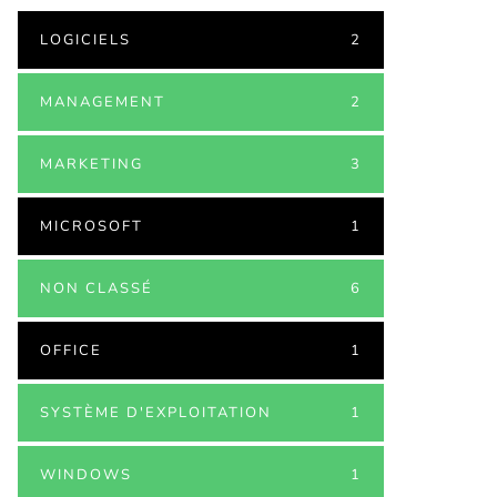
LOGICIELS
2
MANAGEMENT
2
MARKETING
3
MICROSOFT
1
NON CLASSÉ
6
OFFICE
1
SYSTÈME D'EXPLOITATION
1
WINDOWS
1