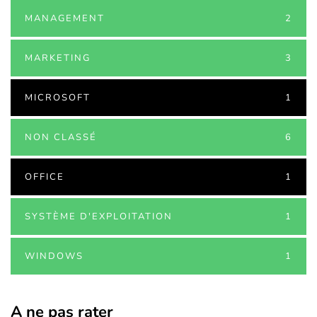
MANAGEMENT
2
MARKETING
3
MICROSOFT
1
NON CLASSÉ
6
OFFICE
1
SYSTÈME D'EXPLOITATION
1
WINDOWS
1
A ne pas rater