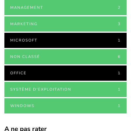
MANAGEMENT
2
MARKETING
3
MICROSOFT
1
NON CLASSÉ
6
OFFICE
1
SYSTÈME D'EXPLOITATION
1
WINDOWS
1
A ne pas rater