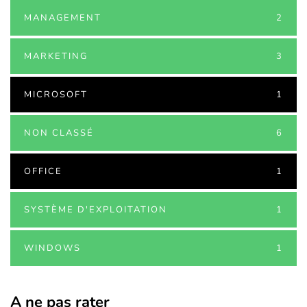
MANAGEMENT
2
MARKETING
3
MICROSOFT
1
NON CLASSÉ
6
OFFICE
1
SYSTÈME D'EXPLOITATION
1
WINDOWS
1
A ne pas rater