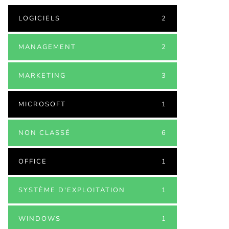
LOGICIELS
2
MANAGEMENT
2
MARKETING
3
MICROSOFT
1
NON CLASSÉ
6
OFFICE
1
SYSTÈME D'EXPLOITATION
1
WINDOWS
1