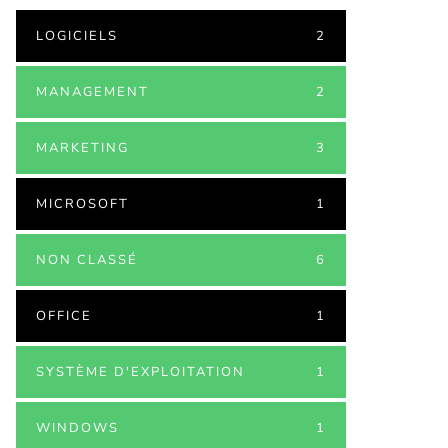
LOGICIELS
2
MANAGEMENT
2
MARKETING
3
MICROSOFT
1
NON CLASSÉ
6
OFFICE
1
SYSTÈME D'EXPLOITATION
1
WINDOWS
1