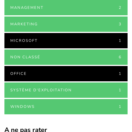
MANAGEMENT
2
MARKETING
3
MICROSOFT
1
NON CLASSÉ
6
OFFICE
1
SYSTÈME D'EXPLOITATION
1
WINDOWS
1
A ne pas rater