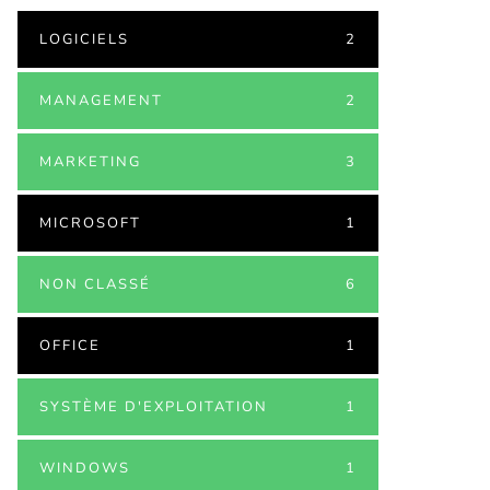
LOGICIELS
2
MANAGEMENT
2
MARKETING
3
MICROSOFT
1
NON CLASSÉ
6
OFFICE
1
SYSTÈME D'EXPLOITATION
1
WINDOWS
1