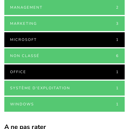
MANAGEMENT
2
MARKETING
3
MICROSOFT
1
NON CLASSÉ
6
OFFICE
1
SYSTÈME D'EXPLOITATION
1
WINDOWS
1
A ne pas rater