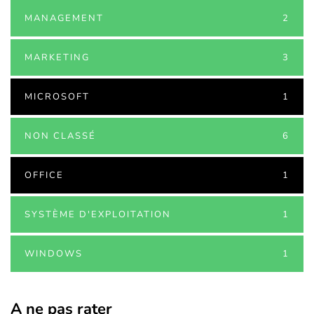
MANAGEMENT
2
MARKETING
3
MICROSOFT
1
NON CLASSÉ
6
OFFICE
1
SYSTÈME D'EXPLOITATION
1
WINDOWS
1
A ne pas rater