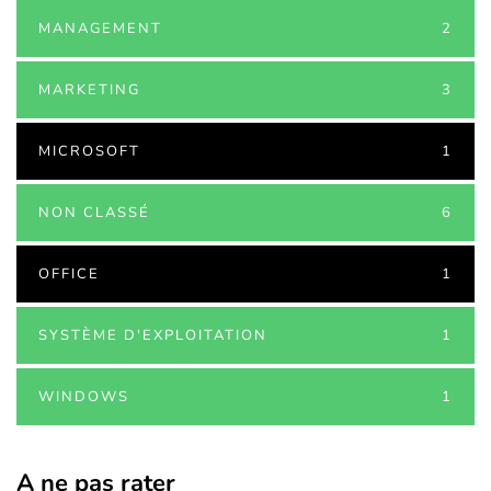
MANAGEMENT
2
MARKETING
3
MICROSOFT
1
NON CLASSÉ
6
OFFICE
1
SYSTÈME D'EXPLOITATION
1
WINDOWS
1
A ne pas rater