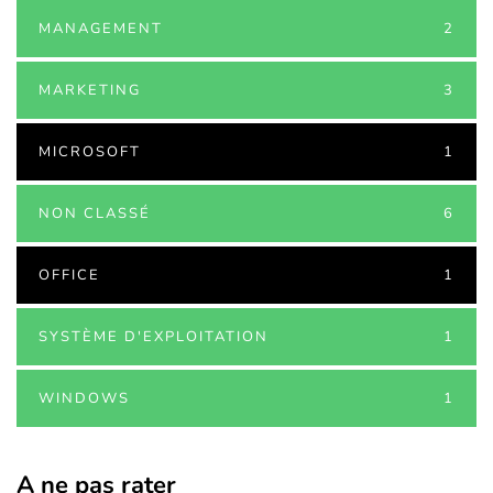
MANAGEMENT
2
MARKETING
3
MICROSOFT
1
NON CLASSÉ
6
OFFICE
1
SYSTÈME D'EXPLOITATION
1
WINDOWS
1
A ne pas rater