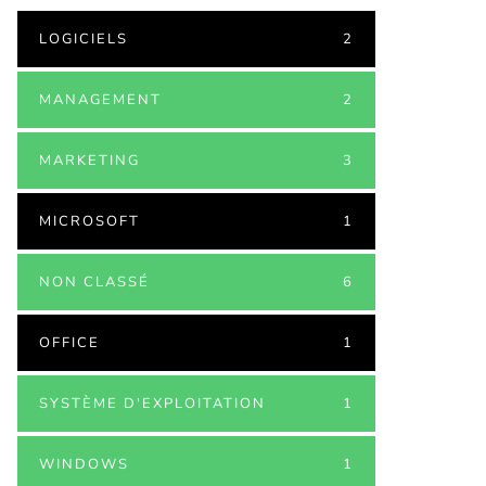
LOGICIELS
2
MANAGEMENT
2
MARKETING
3
MICROSOFT
1
NON CLASSÉ
6
OFFICE
1
SYSTÈME D'EXPLOITATION
1
WINDOWS
1