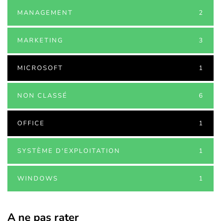
MANAGEMENT
2
MARKETING
3
MICROSOFT
1
NON CLASSÉ
6
OFFICE
1
SYSTÈME D'EXPLOITATION
1
WINDOWS
1
A ne pas rater