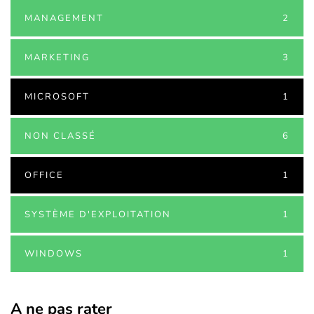
MANAGEMENT
2
MARKETING
3
MICROSOFT
1
NON CLASSÉ
6
OFFICE
1
SYSTÈME D'EXPLOITATION
1
WINDOWS
1
A ne pas rater