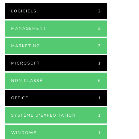
LOGICIELS
2
MANAGEMENT
2
MARKETING
3
MICROSOFT
1
NON CLASSÉ
6
OFFICE
1
SYSTÈME D'EXPLOITATION
1
WINDOWS
1