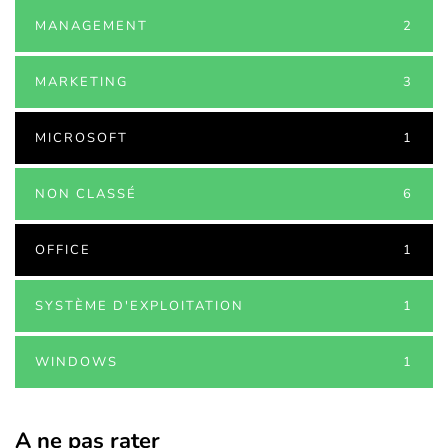
MANAGEMENT
2
MARKETING
3
MICROSOFT
1
NON CLASSÉ
6
OFFICE
1
SYSTÈME D'EXPLOITATION
1
WINDOWS
1
A ne pas rater