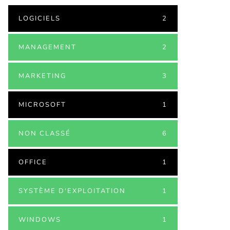
LOGICIELS
2
MANAGEMENT
2
MARKETING
3
MICROSOFT
1
NON CLASSÉ
6
OFFICE
1
SYSTÈME D'EXPLOITATION
1
WINDOWS
1