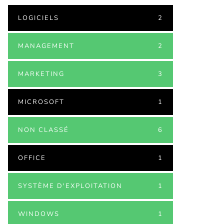
LOGICIELS
2
MANAGEMENT
2
MARKETING
3
MICROSOFT
1
NON CLASSÉ
6
OFFICE
1
SYSTÈME D'EXPLOITATION
1
WINDOWS
1